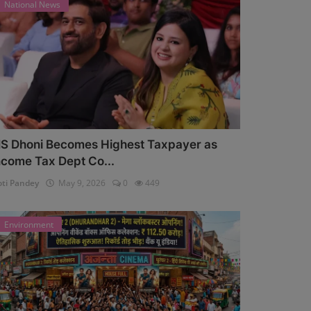
National News
S Dhoni Becomes Highest Taxpayer as
ncome Tax Dept Co...
oti Pandey
May 9, 2026
0
449
Environment