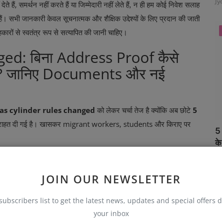
Jy
ते हैं, समर्थन नहीं करते हैं या जिम्मेदारी नहीं लेते हैं, न ही हम कोई निवेश सलाह
हैं। सभी जानकारी केवल सूचनात्मक और शैक्षिक उद्देश्यों के लिए प्रदान की जाती
ाहकारों से स्वतंत्र रूप से सत्यापित की जानी चाहिए।
ed: बिना Address Proof कैसे
r? जानिए Documents और नई
as cylinder rules changed
को लेकर चर्चा तेज है क्योंकि अब छोटे
5
ें राहत दी गई है। खासकर migrant workers, students और किराए पर
5 
के
of कैसे मिलेगा
, कौन-कौन documents लगेंगे और नई rules क्या कहते
Jy
JOIN OUR NEWSLETTER
d: क्या बदला?
subscribers list to get the latest news, updates and special offers d
your inbox
cylinders के लिए address proof requirement में राहत दी गई है।