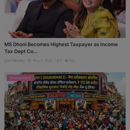
MS Dhoni Becomes Highest Taxpayer as Income
Tax Dept Co...
Jyoti Pandey
May 9, 2026
0
452
Environment