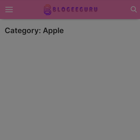
Category: Apple
Home
About US
News
Contact US
Sports
Gadgets
Science & Technology
Entertainment