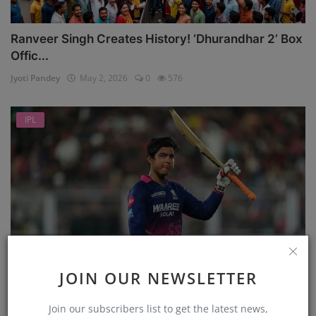
Ranveer Singh Creates History! ‘Dhurandhar 2’ Box
Offic...
Jyoti Pandey
May 2, 2026
0
576
IPL
JOIN OUR NEWSLETTER
एक और दिन, IPL में वैभव सूर्यवंशी (Vaibhav Sooryavanshi...
Jyoti Pandey
Apr 11, 2026
0
479
Join our subscribers list to get the latest news,