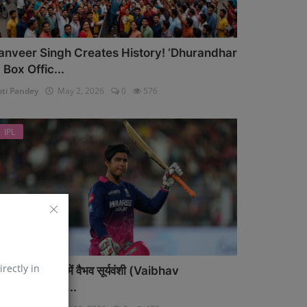
anveer Singh Creates History! ‘Dhurandhar
’ Box Offic...
oti Pandey
May 2, 2026
0
576
IPL
irectly in
 और दिन, IPL में वैभव सूर्यवंशी (Vaibhav
ooryavanshi...