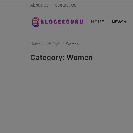
About US
Contact US
HOME
NEWS
Home
Home
Life Style
Women
About US
Category: Women
News
Contact US
Sports
Gadgets
Science & Technology
Entertainment