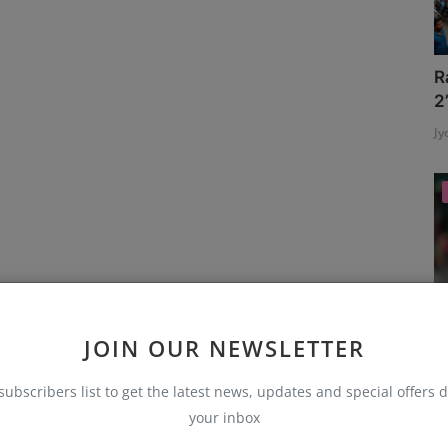
R
2
Jy
JOIN OUR NEWSLETTER
subscribers list to get the latest news, updates and special offers d
एक
your inbox
S