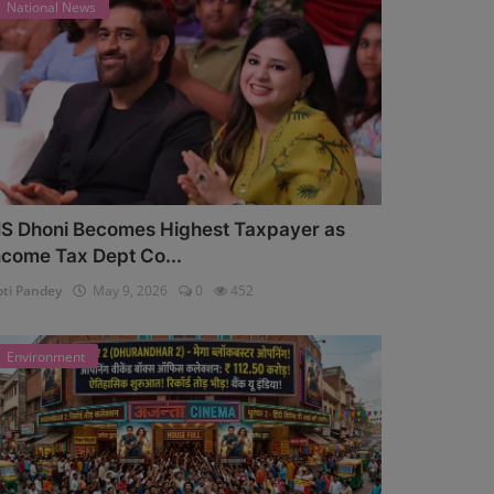
National News
S Dhoni Becomes Highest Taxpayer as
ncome Tax Dept Co...
oti Pandey
May 9, 2026
0
452
Environment