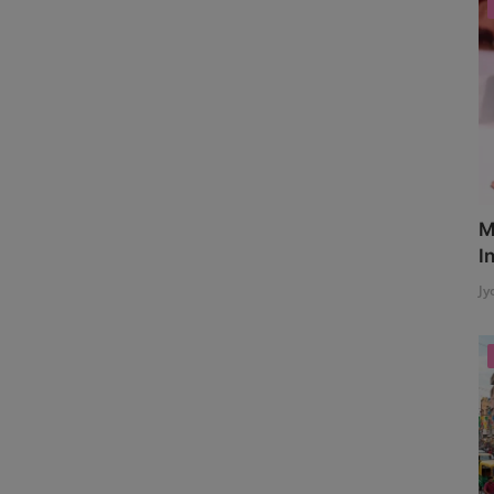
M
I
Jy