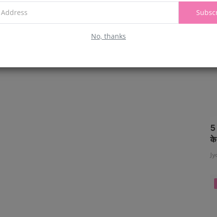
Jy
Subsc
No, thanks
5 
के
Jy