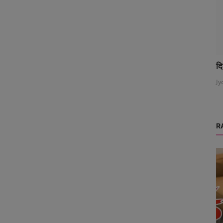
दि
Jy
R
Samsung