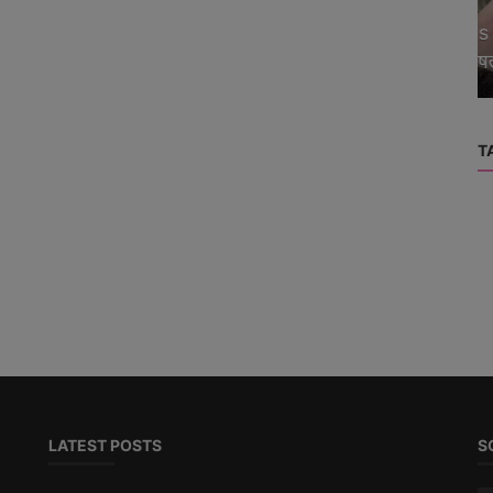
स
Samsugn Galaxy S25 vs S25 Edge:
असली अंतर क्या है? खास विशेषताएं जो आप...
T
LATEST POSTS
S