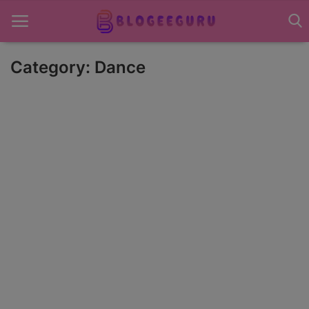
Category: Dance
Home
About US
News
Contact US
Sports
Gadgets
Science & Technology
Entertainment