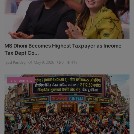
MS Dhoni Becomes Highest Taxpayer as Income
Tax Dept Co...
Jyoti Pandey
May 9, 2026
0
449
Environment