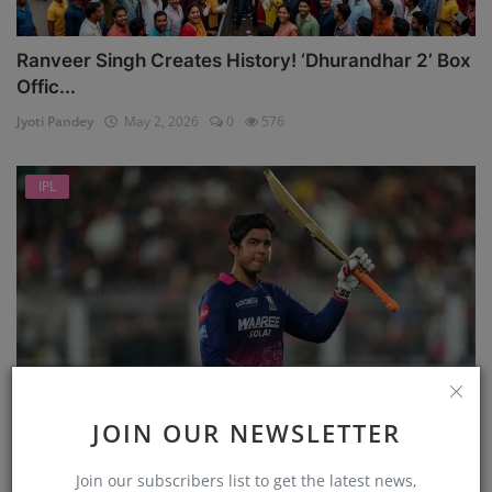
Ranveer Singh Creates History! ‘Dhurandhar 2’ Box
Offic...
Jyoti Pandey
May 2, 2026
0
576
IPL
JOIN OUR NEWSLETTER
एक और दिन, IPL में वैभव सूर्यवंशी (Vaibhav Sooryavanshi...
Jyoti Pandey
Apr 11, 2026
0
478
Join our subscribers list to get the latest news,