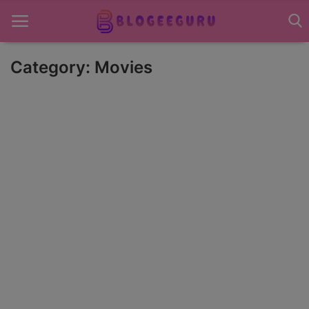
Category: Movies
Home
About US
News
Contact US
Sports
Gadgets
Science & Technology
Entertainment