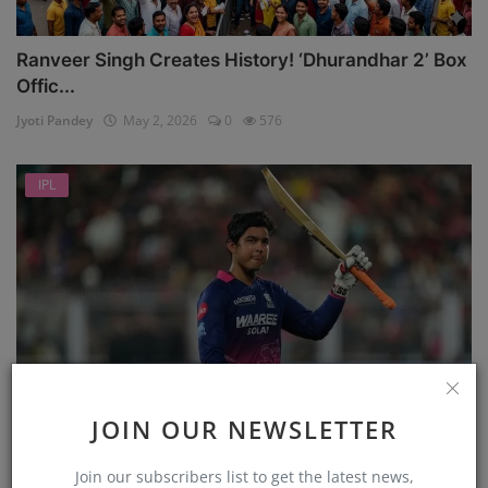
Ranveer Singh Creates History! ‘Dhurandhar 2’ Box
Offic...
Jyoti Pandey
May 2, 2026
0
576
IPL
JOIN OUR NEWSLETTER
एक और दिन, IPL में वैभव सूर्यवंशी (Vaibhav Sooryavanshi...
Jyoti Pandey
Apr 11, 2026
0
475
Join our subscribers list to get the latest news,