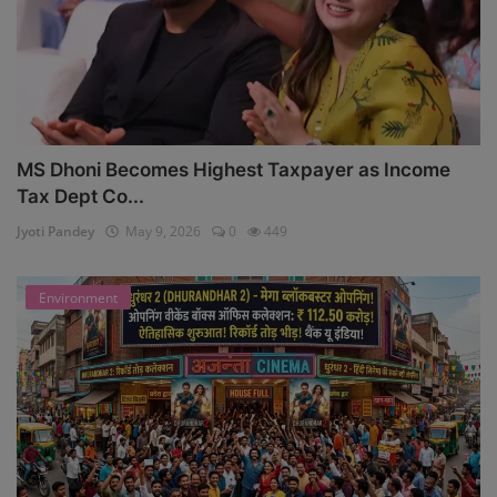
MS Dhoni Becomes Highest Taxpayer as Income
Tax Dept Co...
Jyoti Pandey
May 9, 2026
0
449
Environment