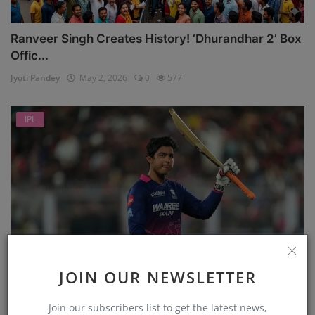
Ranveer Singh Creates History! ‘Dhurandhar 2’ Box
Offic...
Jyoti Pandey
May 2, 2026
0
577
IPL
JOIN OUR NEWSLETTER
एक और दिन, IPL में वैभव सूर्यवंशी (Vaibhav Sooryavanshi...
Jyoti Pandey
Apr 11, 2026
0
479
Join our subscribers list to get the latest news,