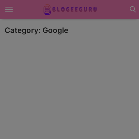
Category: Google
Home
About US
News
Contact US
Sports
Gadgets
Science & Technology
Entertainment