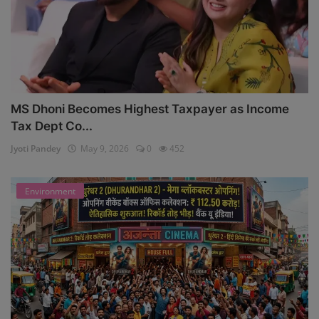
MS Dhoni Becomes Highest Taxpayer as Income
Tax Dept Co...
Jyoti Pandey
May 9, 2026
0
452
Environment