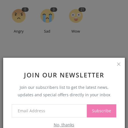
0
0
21
Angry
Sad
Wow
JOIN OUR NEWSLETTER
Join our subscribers list to get the latest news,
updates and special offers directly in your inbox
Jyoti Pandey
Subscribe
About Jyoti Pandey
No, thanks