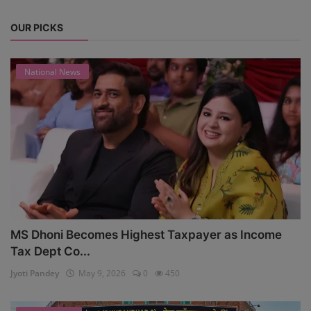
OUR PICKS
National News
MS Dhoni Becomes Highest Taxpayer as Income
Tax Dept Co...
Jyoti Pandey
May 9, 2026
0
450