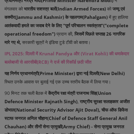
प्रधानमंत्री नरेंद्र मोदी(Prime Minister Narendra Modi)
ने
मंगलवार को
भारतीय सशस्त्र बलों(Indian Armed Forces)
को
जम्मू एवं
कश्मीर(Jammu and Kashmir) के पहलगाम(Pahalgam)
में हुए हालिया
आतंकवादी हमले का जवाब देने के लिए "पूर्ण परिचालन स्वतंत्रता"("complete
operational freedom")
प्रदान की,
जिसमें पिछले सप्ताह 26 नागरिक
मारे गए थे,
सरकारी सूत्रों ने इंडिया टुडे टीवी को बताया।
IPL 2025: दिल्ली में Krunal Pandya और (Virat Kohli) की धमाकेदार
बल्लेबाजी से आरसीबी(RCB) ने दर्ज की रिकॉर्ड छठी जीत
यह निर्णय प्रधानमंत्री(Prime Minister) द्वारा नई दिल्ली(New Delhi)
स्थित उनके आवास पर बुलाई गई एक उच्च स्तरीय बैठक में लिया गया।
90 मिनट तक चली बैठक में
केंद्रीय रक्षा मंत्री राजनाथ सिंह(Union
Defence Minister Rajnath Singh)
,
राष्ट्रीय सुरक्षा सलाहकार अजीत
डोभाल(National Security Advisor Ajit Doval), चीफ ऑफ डिफेंस
स्टाफ जनरल अनिल चौहान(Chief of Defence Staff General Anil
Chauhan) और तीनों सेना प्रमुखों(Army Chief) - सेना प्रमुख जनरल