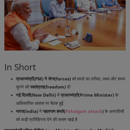
Life Style
Gallery
Login
Register
In Short
प्रधानमंत्री(PM) ने सेना(forces)
को हमले का तरीका, लक्ष्य और समय
चुनने की
स्वतंत्रता(freedom)
दी
नई दिल्ली(New Delhi)
में
प्रधानमंत्री(Prime Minister)
के
आधिकारिक आवास पर बैठक हुई
भारत(India)
ने
पहलगाम हमले(
Pahalgam attack
)
के अपराधियों
को कड़ी प्रतिक्रिया देने की कसम खाई है