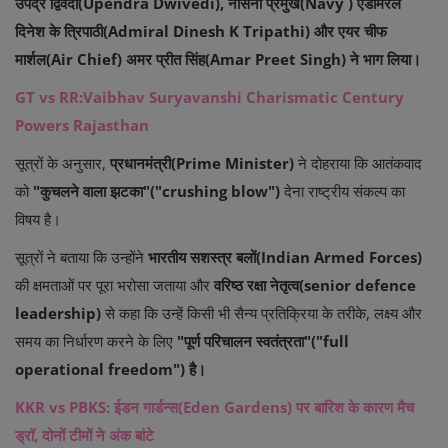
उपेंद्र द्विवेदी(Upendra Dwivedi), नौसेना प्रमुख(Navy ) एडमिरल
दिनेश के त्रिपाठी(Admiral Dinesh K Tripathi) और एयर चीफ
मार्शल(Air Chief) अमर प्रीत सिंह(Amar Preet Singh) ने भाग लिया।
GT vs RR:Vaibhav Suryavanshi Charismatic Century
Powers Rajasthan
सूत्रों के अनुसार,
प्रधानमंत्री(Prime Minister)
ने दोहराया कि आतंकवाद
को
"कुचलने वाला झटका"("crushing blow")
देना राष्ट्रीय संकल्प का
विषय है।
सूत्रों ने बताया कि उन्होंने
भारतीय सशस्त्र बलों(Indian Armed Forces)
की क्षमताओं पर पूरा भरोसा जताया और
वरिष्ठ रक्षा नेतृत्व(senior defence
leadership)
से कहा कि उन्हें किसी भी सैन्य प्रतिक्रिया के तरीके, लक्ष्य और
समय का निर्धारण करने के लिए
"पूर्ण परिचालन स्वतंत्रता"("full
operational freedom") है।
KKR vs PBKS: ईडन गार्डन्स(Eden Gardens) पर बारिश के कारण मैच
ड्रॉ, दोनों टीमों ने अंक बांटे