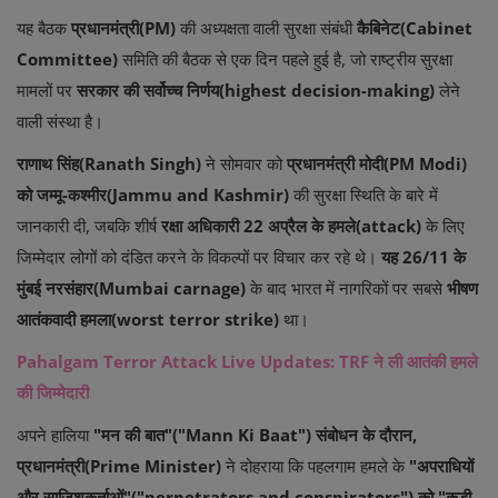
यह बैठक
प्रधानमंत्री(PM)
की अध्यक्षता वाली सुरक्षा संबंधी
कैबिनेट(Cabinet
Committee)
समिति की बैठक से एक दिन पहले हुई है, जो राष्ट्रीय सुरक्षा
मामलों पर
सरकार की सर्वोच्च निर्णय(highest decision-making)
लेने
वाली संस्था है।
राणाथ सिंह(Ranath Singh)
ने सोमवार को
प्रधानमंत्री मोदी(PM Modi)
को जम्मू-कश्मीर(Jammu and Kashmir)
की सुरक्षा स्थिति के बारे में
जानकारी दी, जबकि शीर्ष
रक्षा अधिकारी 22 अप्रैल के हमले(attack)
के लिए
जिम्मेदार लोगों को दंडित करने के विकल्पों पर विचार कर रहे थे।
यह 26/11 के
मुंबई नरसंहार(Mumbai carnage)
के बाद भारत में नागरिकों पर सबसे
भीषण
आतंकवादी हमला(worst terror strike)
था।
Pahalgam Terror Attack Live Updates: TRF ने ली आतंकी हमले
की जिम्मेदारी
अपने हालिया
"मन की बात"("Mann Ki Baat") संबोधन के दौरान,
प्रधानमंत्री(Prime Minister)
ने दोहराया कि पहलगाम हमले के
"अपराधियों
और साजिशकर्ताओं"("perpetrators and conspirators") को "कड़ी