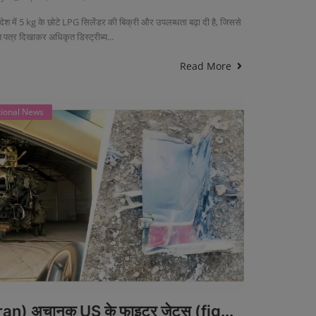
 देश में 5 kg के छोटे LPG सिलेंडर की बिक्री और उपलब्धता बढ़ा दी है, जिससे
 पत्र दिखाकर अधिकृत डिस्ट्रीब्य...
Read More
tional News
Iran) अचानक US के फाइटर जेट्स (fig...