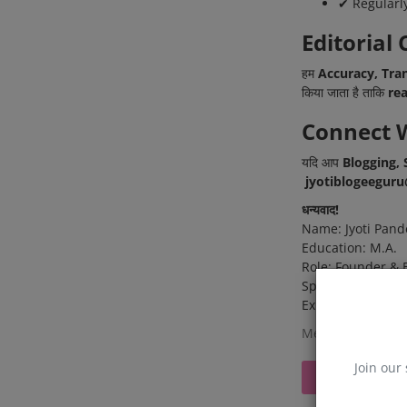
✔ Regularl
Editoria
हम
Accuracy, Tra
किया जाता है ताकि
re
Connect 
यदि आप
Blogging, 
jyotiblogeegur
धन्यवाद!
Name: Jyoti Pan
Education: M.A.
Role: Founder & 
Specialization: B
Experience: 3+ Y
Member since Ma
Join our 
Follow