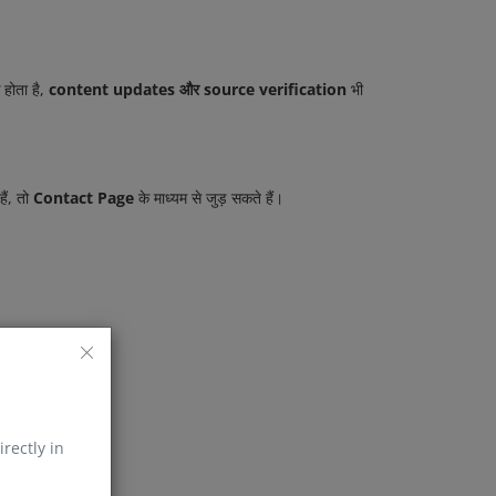
होता है,
content updates और source verification
भी
ैं, तो
Contact Page
के माध्यम से जुड़ सकते हैं।
irectly in