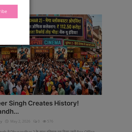
ribe
nment
er Singh Creates History!
andh...
ey
May 2, 2026
0
576
gh ने Dhurandhar 2 के साथ इतिहास रच दिया! जानें Box Office