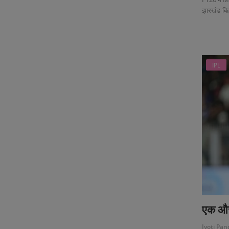
झारखंड-बिहार
IPL
एक और 
Jyoti Pan