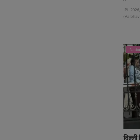
IPL 2026, 
(Vaibhav 
Natio
दिल्ली 