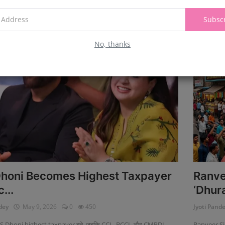
Subsc
nal News
Enviro
No, thanks
honi Becomes Highest Taxpayer
Ranve
...
‘Dhur
dey
May 9, 2026
0
450
Jyoti Pand
 MS Dhoni highest taxpayer बने, जबकि CCL, BCCL और CMPDI
Ranveer Sin