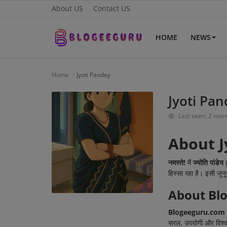
About US
Contact US
HOME
NEWS
Home
Home
Jyoti Pandey
About US
Jyoti Pa
Last seen: 2 mon
News
About J
Contact US
Sports
नमस्ते!
मैं
ज्योति पांडेय
ह
हिस्सा रहा है। इसी जुनू
Gadgets
About
Bl
Science & Technology
Blogeeguru.com
सरल, उपयोगी और विश्
Entertainment