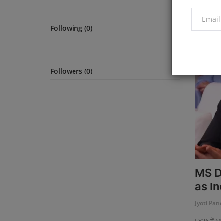
Following (0)
Natio
Followers (0)
MS D
as Inc
Jyoti Pan
FY26 में