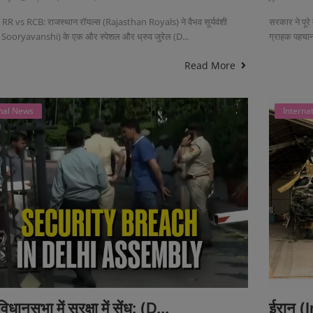
RR vs RCB: राजस्थान रॉयल्स (Rajasthan Royals) ने वैभव सूर्यवंशी
सरकार ने पूरे
Sooryavanshi) के एक और स्पेशल और ध्रुव जुरेल (D...
ग्राहक पहचान
Read More
nal News
Interna
विधानसभा में सुरक्षा में सेंध: (D...
ईरान (