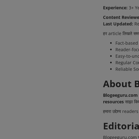
Experience:
3+ Ye
Content Reviewe
Last Updated:
Re
हर article लिखते समय म
Fact-based
Reader-foc
Easy-to-un
Regular Co
Reliable So
About 
Blogeeguru.com
resources
साझा किए
हमारा उद्देश्य read
Editori
Blogeeguru.com पर प